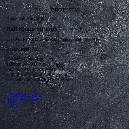
IMPRESSUM
Name und Anschrift:
Ralf Klaus Lorenz
c/o PPG Perspektive Personalmanagement GmbH
Bahnhofstaße 43
D-66459 Kirkel-Limbach
Telefon: 00 49 6841 976 99 10
Fax: 00 49 6841 976 99 11
E-Mail-Adresse: info@PPG-mbh.de
Geschäftsführer: Ralf Klaus Lorenz
PPG Perspektive
Personalmanagement
GmbH