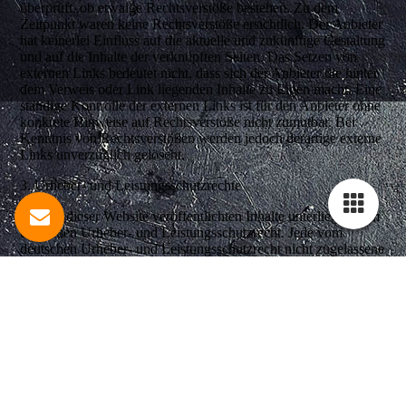
überprüft, ob etwaige Rechtsverstöße bestehen. Zu dem
Zeitpunkt waren keine Rechtsverstöße ersichtlich. Der Anbieter
hat keinerlei Einfluss auf die aktuelle und zukünftige Gestaltung
und auf die Inhalte der verknüpften Seiten. Das Setzen von
externen Links bedeutet nicht, dass sich der Anbieter die hinter
dem Verweis oder Link liegenden Inhalte zu Eigen macht. Eine
ständige Kontrolle der externen Links ist für den Anbieter ohne
konkrete Hinweise auf Rechtsverstöße nicht zumutbar. Bei
Kenntnis von Rechtsverstößen werden jedoch derartige externe
Links unverzüglich gelöscht.
3. Urheber- und Leistungsschutzrechte
Die auf dieser Website veröffentlichten Inhalte unterliegen dem
deutschen Urheber- und Leistungsschutzrecht. Jede vom
deutschen Urheber- und Leistungsschutzrecht nicht zugelassene
Verwertung bedarf der vorherigen schriftlichen Zustimmung
des Anbieters oder jeweiligen Rechteinhabers. Dies gilt
insbesondere für Vervielfältigung, Bearbeitung, Übersetzung,
Einspeicherung, Verarbeitung bzw. Wiedergabe von Inhalten in
Datenbanken oder anderen elektronischen Medien und
Systemen. Inhalte und Rechte Dritter sind dabei als solche
gekennzeichnet. Die unerlaubte Vervielfältigung oder
Weitergabe einzelner Inhalte oder kompletter Seiten ist nicht
gestattet und strafbar. Lediglich die Herstellung von Kopien