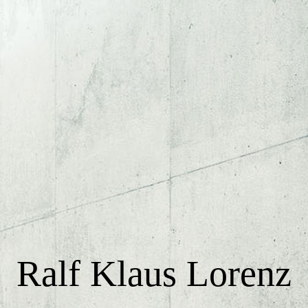
HOME
Profil
Berater * Trainer * Speaker * Autor
HR-Ideengeber
Kompetenzen
Ralf Klaus Lorenz