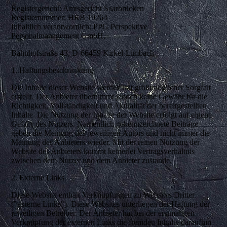
Registergericht: Amtsgericht Saarbrücken
Registernummer: HRB 19264
Inhaltlich verantwortlich: PPG Perspektive
Personalmanagement GmbH,
Bahnhofstraße 43, D-66459 Kirkel-Limbach
1. Haftungsbeschränkung
Die Inhalte dieser Website werden mit größtmöglicher Sorgfalt
erstellt. Der Anbieter übernimmt jedoch keine Gewähr für die
Richtigkeit, Vollständigkeit und Aktualität der bereitgestellten
Inhalte. Die Nutzung der Inhalte der Website erfolgt auf eigene
Gefahr des Nutzers. Namentlich gekennzeichnete Beiträge
geben die Meinung des jeweiligen Autors und nicht immer die
Meinung des Anbieters wieder. Mit der reinen Nutzung der
Website des Anbieters kommt keinerlei Vertragsverhältnis
zwischen dem Nutzer und dem Anbieter zustande.
2. Externe Links
Diese Website enthält Verknüpfungen zu Websites Dritter
("externe Links"). Diese Websites unterliegen der Haftung der
jeweiligen Betreiber. Der Anbieter hat bei der erstmaligen
Verknüpfung der externen Links die fremden Inhalte daraufhin